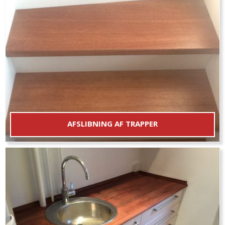
Matering af gulvet med rondelsliber inden
overfladebehandling
AFSLIBNING AF TRAPPER
Trædeflader + forkanter