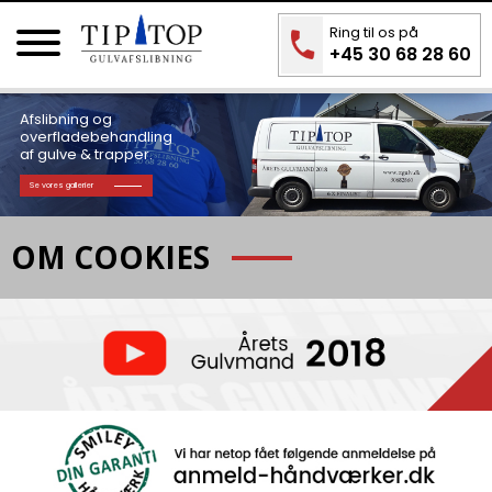
Ring til os på
+45 30 68 28 60
Afslibning og
overfladebehandling
af gulve & trapper.
Se vores gallerier
OM COOKIES