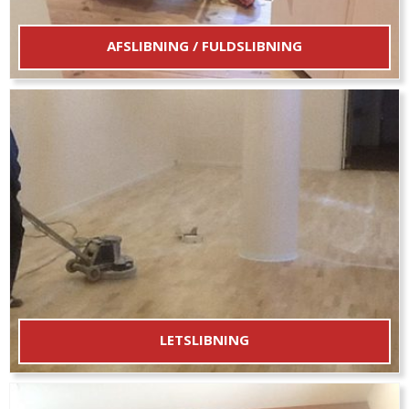
AFSLIBNING / FULDSLIBNING
Renslibning af træet for gammel behandling midt på gulvet,
langs kanter og i hjørner
LETSLIBNING