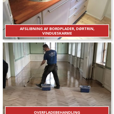
AFSLIBNING AF BORDPLADER, DØRTRIN,
VINDUESKARME
Flader + forkanter
OVERFLADEBEHANDLING